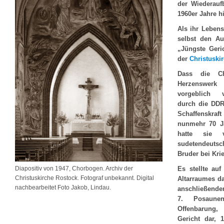
der Wiederauf
1960er Jahre 
Als ihr Lebens
selbst den Au
„Jüngste Geri
der
Christuski
Dass die Ch
Herzenswerk 
vorgeblich 
durch die DDR
Schaffenskraf
nunmehr 70 Ja
hatte sie v
sudetendeuts
Bruder bei Kri
Diapositiv von 1947, Chorbogen. Archiv der
Es stellte au
Christuskirche Rostock. Fotograf unbekannt. Digital
Altarraumes d
nachbearbeitet Foto Jakob, Lindau.
anschließende
7. Posaune
Offenbarung
Gericht dar,